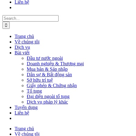
Liên hệ
Search
for:
Trang chủ
Về chúng tôi
Dịch vụ
Bài viết
Đầu tư nước ngoài
Doanh nghiệp & Thương mại
Mua bán & Sáp nhập
Dân sự & Bất động sản
Sở hữu trí tuệ
Giấy phép & Chứng nhận
Tố tụng
Đại diện ngoài tố tụng
Dịch vụ pháp lý khác
Tuyển dụng
Liên hệ
Trang chủ
Về chúng tôi