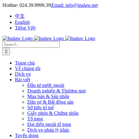
Skip
Hotline:
024.39.9999.39
|
Email: info@inalaw.net
to
content
中文
English
Tiếng Việt
Search
for:
Trang chủ
Về chúng tôi
Dịch vụ
Bài viết
Đầu tư nước ngoài
Doanh nghiệp & Thương mại
Mua bán & Sáp nhập
Dân sự & Bất động sản
Sở hữu trí tuệ
Giấy phép & Chứng nhận
Tố tụng
Đại diện ngoài tố tụng
Dịch vụ pháp lý khác
Tuyển dụng