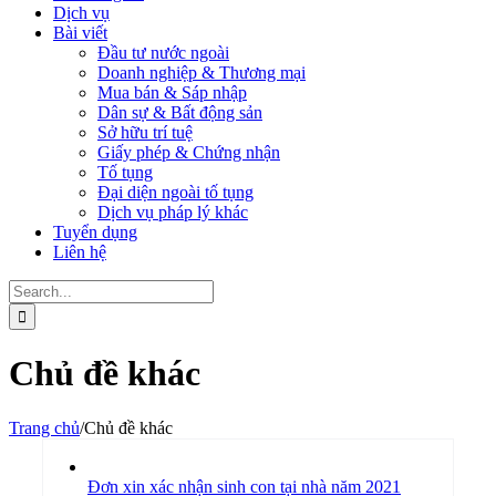
Dịch vụ
Bài viết
Đầu tư nước ngoài
Doanh nghiệp & Thương mại
Mua bán & Sáp nhập
Dân sự & Bất động sản
Sở hữu trí tuệ
Giấy phép & Chứng nhận
Tố tụng
Đại diện ngoài tố tụng
Dịch vụ pháp lý khác
Tuyển dụng
Liên hệ
Search
for:
Chủ đề khác
Trang chủ
/
Chủ đề khác
Đơn xin xác nhận sinh con tại nhà năm 2021