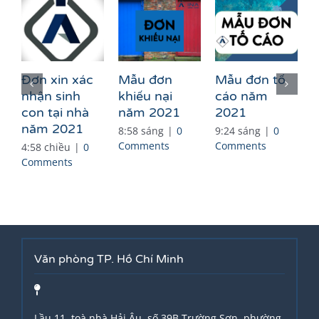
M
Đơn xin xác
Mẫu đơn
Mẫu đơn tố
n
nhận sinh
khiếu nại
cáo năm
con tại nhà
năm 2021
2021
m
năm 2021
8:58 sáng
|
0
9:24 sáng
|
0
3
Comments
Comments
4:58 chiều
|
0
C
Comments
Văn phòng TP. Hồ Chí Minh
Lầu 11, toà nhà Hải Âu, số 39B Trường Sơn, phường