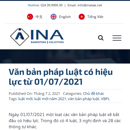
Skip
Hotline:
024.39.9999.39
|
Email: info@inalaw.net
to
中文
English
Tiếng Việt
content
Văn bản pháp luật có hiệu
lực từ 01/07/2021
Published On: Tháng 7 2, 2021
Categories:
Chủ đề khác
Tags:
luật mới
,
luật mới năm 2021
,
văn bản pháp luật
,
VBPL
Ngày 01/07/2021 một loạt các văn bản pháp luật sẽ bắt
đầu có hiệu lực. Trong đó có 4 luật, 3 nghị định và 28 các
thông tư khác.