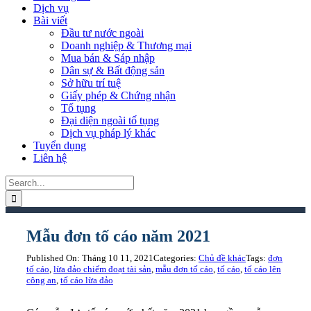
Dịch vụ
Bài viết
Đầu tư nước ngoài
Doanh nghiệp & Thương mại
Mua bán & Sáp nhập
Dân sự & Bất động sản
Sở hữu trí tuệ
Giấy phép & Chứng nhận
Tố tụng
Đại diện ngoài tố tụng
Dịch vụ pháp lý khác
Tuyển dụng
Liên hệ
Search
for:
Mẫu đơn tố cáo năm 2021
Published On: Tháng 10 11, 2021
Categories:
Chủ đề khác
Tags:
đơn
tố cáo
,
lừa đảo chiếm đoạt tài sản
,
mẫu đơn tố cáo
,
tố cáo
,
tố cáo lên
công an
,
tố cáo lừa đảo