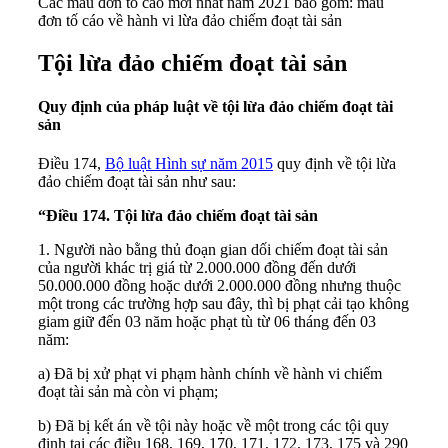
Các mẫu đơn tố cáo mới nhất năm 2021 bao gồm: mẫu
đơn tố cáo về hành vi lừa đảo chiếm đoạt tài sản
Tội lừa đảo chiếm đoạt tài sản
Quy định của pháp luật về tội lừa đảo chiếm đoạt tài
sản
Điều 174,
Bộ luật Hình sự năm 2015
quy định về tội lừa
đảo chiếm đoạt tài sản như sau:
“Điều 174. Tội lừa đảo chiếm đoạt tài sản
1. Người nào bằng thủ đoạn gian dối chiếm đoạt tài sản
của người khác trị giá từ 2.000.000 đồng đến dưới
50.000.000 đồng hoặc dưới 2.000.000 đồng nhưng thuộc
một trong các trường hợp sau đây, thì bị phạt cải tạo không
giam giữ đến 03 năm hoặc phạt tù từ 06 tháng đến 03
năm:
a) Đã bị xử phạt vi phạm hành chính về hành vi chiếm
đoạt tài sản mà còn vi phạm;
b) Đã bị kết án về tội này hoặc về một trong các tội quy
định tại các điều 168, 169, 170, 171, 172, 173, 175 và 290