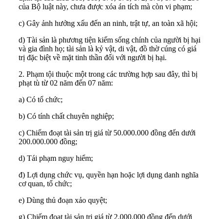
của Bộ luật này, chưa được xóa án tích mà còn vi phạm;
c) Gây ảnh hưởng xấu đến an ninh, trật tự, an toàn xã hội;
d) Tài sản là phương tiện kiếm sống chính của người bị hại
và gia đình họ; tài sản là kỷ vật, di vật, đồ thờ cúng có giá
trị đặc biệt về mặt tinh thần đối với người bị hại.
2. Phạm tội thuộc một trong các trường hợp sau đây, thì bị
phạt tù từ 02 năm đến 07 năm:
a) Có tổ chức;
b) Có tính chất chuyên nghiệp;
c) Chiếm đoạt tài sản trị giá từ 50.000.000 đồng đến dưới
200.000.000 đồng;
d) Tái phạm nguy hiểm;
đ) Lợi dụng chức vụ, quyền hạn hoặc lợi dụng danh nghĩa
cơ quan, tổ chức;
e) Dùng thủ đoạn xảo quyệt;
g) Chiếm đoạt tài sản trị giá từ 2.000.000 đồng đến dưới