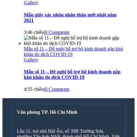
Gallery
Mẫu giấy xác nhận nhân thân mới nhất năm
2021
3:46 chiều
|
0 Comments
Mẫu số 11 – Đề nghị hỗ trợ hộ kinh doanh gặp khó
khăn do dịch COVID-19
Gallery
Mẫu số 11 – Đề nghị hỗ trợ hộ kinh doanh gặp
khó khăn do dịch COVID-19
4:55 chiều
|
0 Comments
Văn phòng TP. Hồ Chí Minh
Lầu 11, toà nhà Hải Âu, số 39B Trường Sơn,
phường Tân Sơn Nhất, thành phố Hồ Chí Minh, Việt