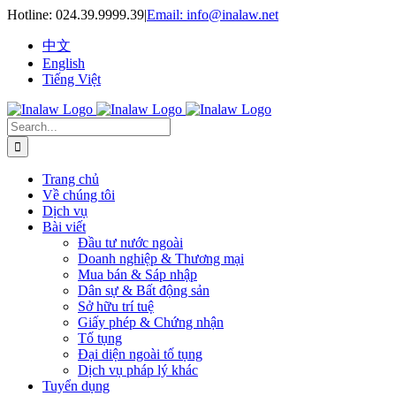
Skip
Hotline:
024.39.9999.39
|
Email: info@inalaw.net
to
content
中文
English
Tiếng Việt
Search
for:
Trang chủ
Về chúng tôi
Dịch vụ
Bài viết
Đầu tư nước ngoài
Doanh nghiệp & Thương mại
Mua bán & Sáp nhập
Dân sự & Bất động sản
Sở hữu trí tuệ
Giấy phép & Chứng nhận
Tố tụng
Đại diện ngoài tố tụng
Dịch vụ pháp lý khác
Tuyển dụng