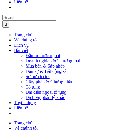
Liên hệ
Search
for:
Trang chủ
Về chúng tôi
Dịch vụ
Bài viết
Đầu tư nước ngoài
Doanh nghiệp & Thương mại
Mua bán & Sáp nhập
Dân sự & Bất động sản
Sở hữu trí tuệ
Giấy phép & Chứng nhận
Tố tụng
Đại diện ngoài tố tụng
Dịch vụ pháp lý khác
Tuyển dụng
Liên hệ
Trang chủ
Về chúng tôi