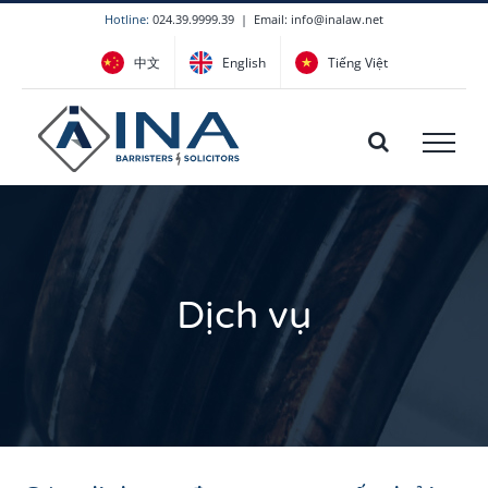
Skip
Hotline:
024.39.9999.39
|
Email: info@inalaw.net
to
中文
English
Tiếng Việt
content
Dịch vụ