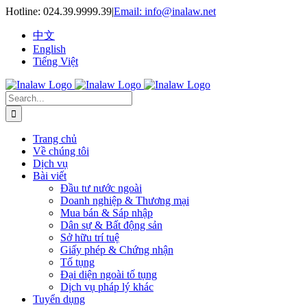
Skip
Hotline:
024.39.9999.39
|
Email: info@inalaw.net
to
content
中文
English
Tiếng Việt
Search
for:
Trang chủ
Về chúng tôi
Dịch vụ
Bài viết
Đầu tư nước ngoài
Doanh nghiệp & Thương mại
Mua bán & Sáp nhập
Dân sự & Bất động sản
Sở hữu trí tuệ
Giấy phép & Chứng nhận
Tố tụng
Đại diện ngoài tố tụng
Dịch vụ pháp lý khác
Tuyển dụng