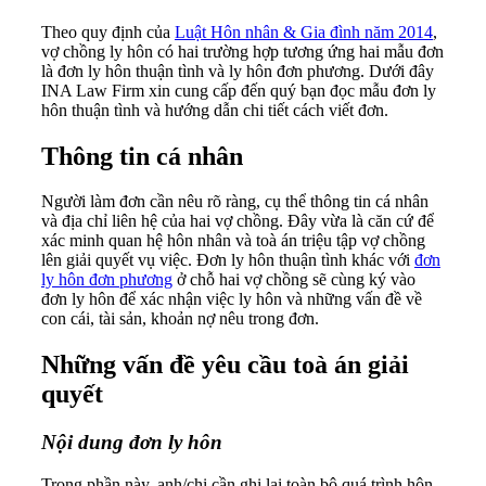
Theo quy định của
Luật Hôn nhân & Gia đình năm 2014
,
vợ chồng ly hôn có hai trường hợp tương ứng hai mẫu đơn
là đơn ly hôn thuận tình và ly hôn đơn phương. Dưới đây
INA Law Firm xin cung cấp đến quý bạn đọc mẫu đơn ly
hôn thuận tình và hướng dẫn chi tiết cách viết đơn.
Thông tin cá nhân
Người làm đơn cần nêu rõ ràng, cụ thể thông tin cá nhân
và địa chỉ liên hệ của hai vợ chồng. Đây vừa là căn cứ để
xác minh quan hệ hôn nhân và toà án triệu tập vợ chồng
lên giải quyết vụ việc. Đơn ly hôn thuận tình khác với
đơn
ly hôn đơn phương
ở chỗ hai vợ chồng sẽ cùng ký vào
đơn ly hôn để xác nhận việc ly hôn và những vấn đề về
con cái, tài sản, khoản nợ nêu trong đơn.
Những vấn đề yêu cầu toà án giải
quyết
Nội dung đơn ly hôn
Trong phần này, anh/chị cần ghi lại toàn bộ quá trình hôn