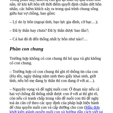
nân, từ khi kết hôn tới thời điểm quyết định chấm dứt hôn
nhân, các hiềm khích xảy ra trong quá trình chung sống
giữa hai vợ chồng, bao gồm:
– Lý do ly hôn (ngoại tình, bạo lực gia đình, cờ bạc…);
– Đã ly thân hay chưa? Đã ly thân được bao lâu?;
– Cả hai đã đi đến thống nhất ly hôn như nào?…
Phần con chung
Trường hợp không có con chung thì bỏ qua và ghi không
có con chung.
– Trường hợp có con chung thì ghi rõ thông tin của con
(Họ tên, ngày tháng năm sinh theo giấy khai sinh, giới
tính, nếu bố mẹ đang ly thân thì con đang ở với ai…).
– Nguyện vọng và đề nghị nuôi con: Ở đoạn này nếu cả
hai vợ chồng đã thống nhất được con ở với ai thì ghi rõ,
còn nếu có tranh chấp trong vấn đề nuôi con thì đề nghị
toà án căn cứ theo các quy định của pháp luật hiện hành
để chia quyền nuôi con và cấp dưỡng cho con (
Mẫu đơn
khởi kiện giành quyền nuôi con và hướng dẫn cách viết tại