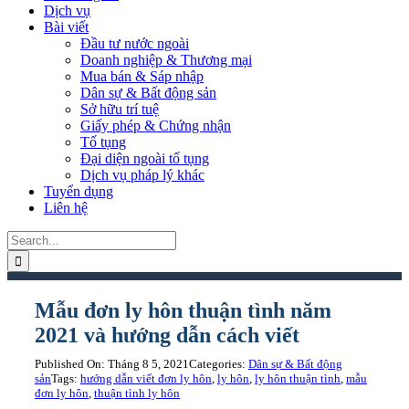
Dịch vụ
Bài viết
Đầu tư nước ngoài
Doanh nghiệp & Thương mại
Mua bán & Sáp nhập
Dân sự & Bất động sản
Sở hữu trí tuệ
Giấy phép & Chứng nhận
Tố tụng
Đại diện ngoài tố tụng
Dịch vụ pháp lý khác
Tuyển dụng
Liên hệ
Search
for:
Mẫu đơn ly hôn thuận tình năm
2021 và hướng dẫn cách viết
Published On: Tháng 8 5, 2021
Categories:
Dân sự & Bất động
sản
Tags:
hướng dẫn viết đơn ly hôn
,
ly hôn
,
ly hôn thuận tình
,
mẫu
đơn ly hôn
,
thuận tình ly hôn