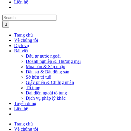
Liên hệ
Search
for:
Trang chủ
Về chúng tôi
Dịch vụ
Bài viết
Đầu tư nước ngoài
Doanh nghiệp & Thương mại
Mua bán & Sáp nhập
Dân sự & Bất động sản
Sở hữu trí tuệ
Giấy phép & Chứng nhận
Tố tụng
Đại diện ngoài tố tụng
Dịch vụ pháp lý khác
Tuyển dụng
Liên hệ
Trang chủ
Về chúng tôi