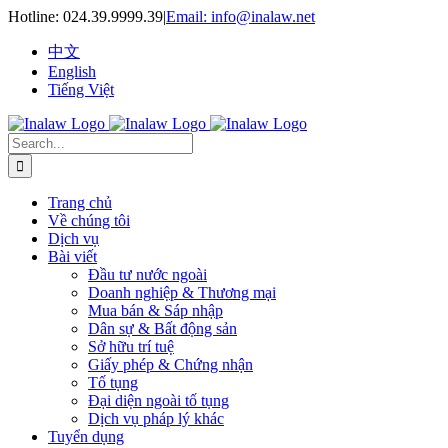
Skip
Hotline:
024.39.9999.39
|
Email: info@inalaw.net
to
content
中文
English
Tiếng Việt
Search
for:
Trang chủ
Về chúng tôi
Dịch vụ
Bài viết
Đầu tư nước ngoài
Doanh nghiệp & Thương mại
Mua bán & Sáp nhập
Dân sự & Bất động sản
Sở hữu trí tuệ
Giấy phép & Chứng nhận
Tố tụng
Đại diện ngoài tố tụng
Dịch vụ pháp lý khác
Tuyển dụng