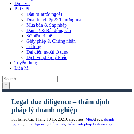
Dịch vụ
Bài viết
Đầu tư nước ngoài
Doanh nghiệp & Thương mại
Mua bán & Sáp nhập
Dân sự & Bất động sản
Sở hữu trí tuệ
Giấy phép & Chứng nhận
Tố tụng
Đại diện ngoài tố tụng
Dịch vụ pháp lý khác
Tuyển dụng
Liên hệ
Search
for:
Legal due diligence – thẩm định
pháp lý doanh nghiệp
Published On: Tháng 10 15, 2021
Categories:
M&A
Tags:
doanh
nghiệp
,
due diligence
,
thẩm định
,
thẩm định pháp lý doanh nghiệp