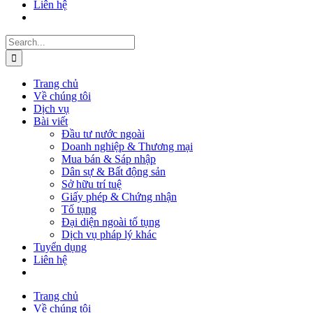
Liên hệ
Search
for:
Trang chủ
Về chúng tôi
Dịch vụ
Bài viết
Đầu tư nước ngoài
Doanh nghiệp & Thương mại
Mua bán & Sáp nhập
Dân sự & Bất động sản
Sở hữu trí tuệ
Giấy phép & Chứng nhận
Tố tụng
Đại diện ngoài tố tụng
Dịch vụ pháp lý khác
Tuyển dụng
Liên hệ
Trang chủ
Về chúng tôi