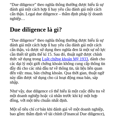
“Due diligence” theo nghĩa thông thường được hiểu là sự
đánh giá một cách hợp lí hay yêu cầu đánh giá một cách
cẩn thận. Legal due diligence – thẩm định pháp lý doanh
nghiệp…
Due diligence là gì?
“Due diligence” theo nghĩa thông thường được hiểu là sự
đánh giá một cách hợp lí hay yêu cầu đánh giá một cách
cẩn thận, và được sử dụng theo nghĩa đen là một sự nỗ lực
cần thiết từ giữa thế kỉ 15. Sau đó, thuật ngữ được chính
thức sử dụng trong
Luật chứng khoán Mỹ 1933
, dành cho
các đại lý mội giới chứng khoán không cung cấp thông tin
đầy đủ cho các nhà đầu tư về thông tin, tài liệu liên quan
đến việc mua, bán chứng khoán. Qua thời gian, thuật ngữ
này dần được sử dụng cho cả hoạt động mua bán, sáp
nhập.
Như vậy, due diligence có thể hiểu là một cuộc điều tra về
một doanh nghiệp hoặc cá nhân trước khi ký một hợp
đồng, với một tiêu chuẩn nhất định.
Một số tiêu chí cơ bản khi đánh giá về một doanh nghiệp,
bao gồm: thẩm định về tài chính (Financal Due diligence),