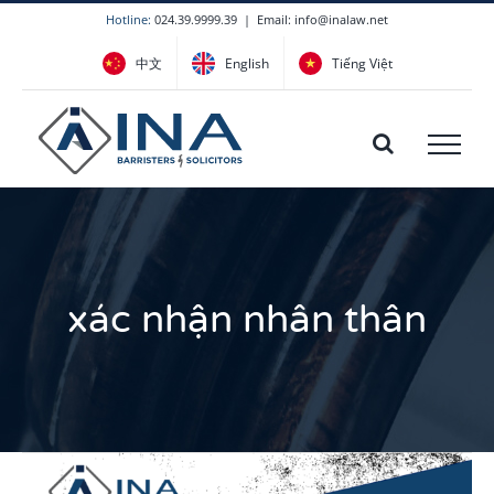
Skip
Hotline:
024.39.9999.39
|
Email: info@inalaw.net
to
中文
English
Tiếng Việt
content
xác nhận nhân thân