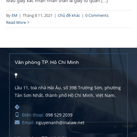
Mẫu giấy xác nhận nhân thân là giấy tờ quan [...]
By
EM
|
Tháng 8 11, 2021
|
Chủ đề khác
|
0 Comments
Read More
Văn phòng TP. Hồ Chí Minh
Lầu 11, toà nhà Hải Âu, số 39B Trường Sơn, phường
Tân Sơn Nhất, thành phố Hồ Chí Minh, Việt Nam.
Điện thoại:
098 529 2039
Email:
nguyenanh@inalaw.net