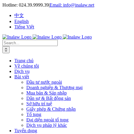
Skip
Hotline:
024.39.9999.39
|
Email: info@inalaw.net
to
content
中文
English
Tiếng Việt
Search
for:
Trang chủ
Về chúng tôi
Dịch vụ
Bài viết
Đầu tư nước ngoài
Doanh nghiệp & Thương mại
Mua bán & Sáp nhập
Dân sự & Bất động sản
Sở hữu trí tuệ
Giấy phép & Chứng nhận
Tố tụng
Đại diện ngoài tố tụng
Dịch vụ pháp lý khác
Tuyển dụng