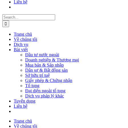
Liên hệ
Search
for:
Trang chủ
Về chúng tôi
Dịch vụ
Bài viết
Đầu tư nước ngoài
Doanh nghiệp & Thương mại
Mua bán & Sáp nhập
Dân sự & Bất động sản
Sở hữu trí tuệ
Giấy phép & Chứng nhận
Tố tụng
Đại diện ngoài tố tụng
Dịch vụ pháp lý khác
Tuyển dụng
Liên hệ
Trang chủ
Về chúng tôi