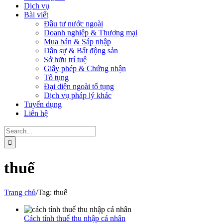
Dịch vụ
Bài viết
Đầu tư nước ngoài
Doanh nghiệp & Thương mại
Mua bán & Sáp nhập
Dân sự & Bất động sản
Sở hữu trí tuệ
Giấy phép & Chứng nhận
Tố tụng
Đại diện ngoài tố tụng
Dịch vụ pháp lý khác
Tuyển dụng
Liên hệ
Search
for:
thuế
Trang chủ
/
Tag:
thuế
Cách tính thuế thu nhập cá nhân