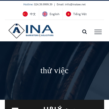
Skip
Hotline:
024.39.9999.39
|
Email: info@inalaw.net
to
中文
English
Tiếng Việt
content
thử việc