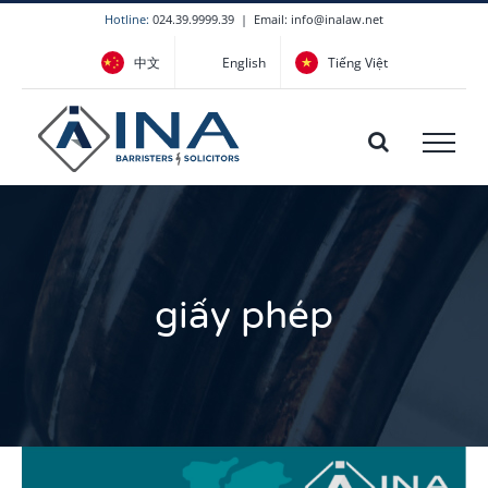
Skip
Hotline:
024.39.9999.39
|
Email: info@inalaw.net
to
中文
English
Tiếng Việt
content
giấy phép