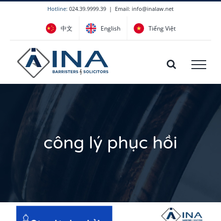
Skip
Hotline:
024.39.9999.39
|
Email: info@inalaw.net
to
中文
English
Tiếng Việt
content
công lý phục hồi